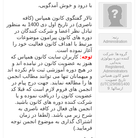
با درود و خوش آمدگویی،
تالار گفتگوی کانون همپاس (کافه
ناصری) در تاریخ اول دی 1400 به منظور
تبادل نظر اعضا و شرکت کنندگان در
دوره های کانون پیرامون موضوعات
رتبه:
Administration
مرتبط با اهداف کانون فعالیت خود را
آغاز نموده است.
گروه ها: شرکت
توجه:
کاربران سایت کانون همپاس که
ننده دوره بیولوژی
پدیدایی,
هنوز به عضویت کانون در نیامده اند و
Registered,
در هیچ دوره آموزشی ثبت نام نکرده اند
Administrators,
ضو کانون همپاس
و میهمانان تنها می توانند مطالب انجمن
تاریخ عضویت:
ها را مطالعه نمایند. جهت درج پیام در
29/08/1400(UTC
ارسالها: 9
انجمن های فروم لازم است که قبلا کد
عضویت کانون را دریافت نموده و یا
شرکت کننده دوره های کانون باشید.
انجمن های فعال در کافه ناصری به
شرح زیر می باشد. (لطفا در زمان
اشتراک گذاری به موضوع انجمن توجه
فرمایید.)