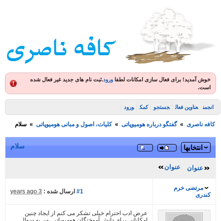
ش آمدید! برای فعال سازی امکانات لطفا
ورود
.
ثبت نام های جدید غیر فعال شده
ت.
ن
عناوین فعال
جستجو
کمک
ورود
 ناصری
»
گفتگو درباره هومیوپاتی
»
کلیات، اصول و مبانی هومیوپاتی
»
سلام
سلام
انتخابها
عنوان
عنوان
مرتضی خرم
#1
ارسال شده :
3 years ago
دری
عرض ادب احترام خیلی تشکر می کنم از ایجاد چنین
امکاناتی برای دانش آموختگان هومیوپاتی. من یه سوال