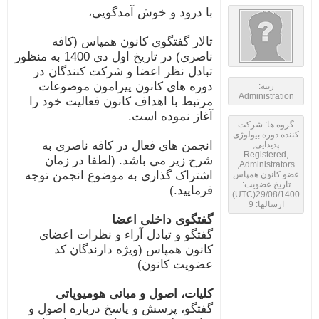
با درود و خوش آمدگویی،
تالار گفتگوی کانون همپاس (کافه
ناصری) در تاریخ اول دی 1400 به منظور
تبادل نظر اعضا و شرکت کنندگان در
دوره های کانون پیرامون موضوعات
رتبه:
Administration
مرتبط با اهداف کانون فعالیت خود را
آغاز نموده است.
گروه ها: شرکت
ننده دوره بیولوژی
انجمن های فعال در کافه ناصری به
پدیدایی,
Registered,
شرح زیر می باشد. (لطفا در زمان
Administrators,
اشتراک گذاری به موضوع انجمن توجه
ضو کانون همپاس
تاریخ عضویت:
فرمایید.)
29/08/1400(UTC
ارسالها: 9
گفتگوی داخلی اعضا
گفتگو و تبادل آراء و نظرات اعضای
کانون همپاس (ویژه دارندگان کد
عضویت کانون)
کلیات، اصول و مبانی هومیوپاتی
گفتگو، پرسش و پاسخ درباره اصول و