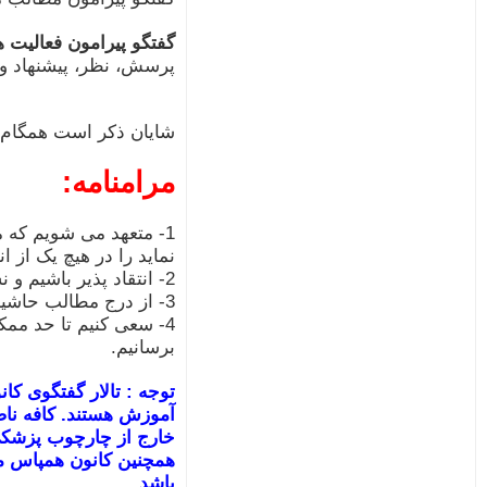
گفتگو پیرامون فعالیت 
پرسش، نظر، پیشنهاد و ا
شایان ذکر است همگام ب
مرامنامه:
1- متعهد می شویم که 
نماید را در هیچ یک از ا
2- انتقاد پذیر باشیم و نسبت به افکار و گفتار یکدیگر با احترام برخورد نماییم.
3- از درج مطالب حاشیه دار، سیاسی و مذهبی اکیدا خودداری نماییم.
4- سعی کنیم تا حد مم
برسانیم.
توجه : تالار گفتگوی کا
آموزش هستند. کافه ناص
خارج از چارچوب پزشکی
همچنین کانون همپاس مس
باشد.