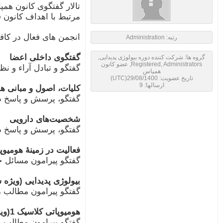
مرتبط با اهداف کانون ف
انجمن های فعال در کاف
رتبه: Administration
گفتگوی داخلی اعضا
گروه ها: شرکت کننده دوره بیولوژی پدیدایی,
Registered, Administrators, عضو کانون
گفتگو و تبادل آراء و 
همپاس
تاریخ عضویت: 29/08/1400(UTC)
ارسالها: 9
کلیات، اصول و مبانی هو
گفتگو، پرسش و پاسخ در
شخصیت‌های دارویی
گفتگو، پرسش و پاسخ در
فعالیت در زمینۀ هومیوپ
گفتگو پیرامون مسائل حر
بیولوژی پدیدایی (ویژه
گفتگو پیرامون مطالب مط
هومیوپاتی کلاسیک 1(ویژه شرکت کنندگان دوره)
گفتگو پیرامون مطالب م