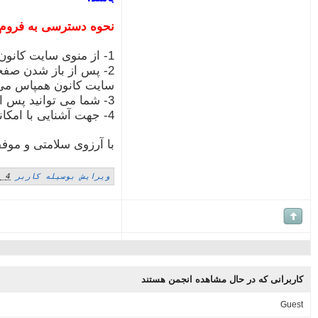
نحوه دسترسی به فروم:
1- از منوی سایت کانون همپاس "کافه ناصری" را انتخاب نمایید.
2- پس از باز شدن صفحه
سایت کانون همپاس می ب
3- شما می توانید پس از اولین ورود یا هر زمان دیگر، رمز ورود خود را از طریق گزینه "تنظیمات من" واقع در منوی بالای صفحه فروم تغییر دهید.
4- جهت آشنایی با امکانات مختلف فروم و نحوه کار می توانید به قسمت "کمک" منوی کافه ناصری مراجعه نمایید.
با آرزوی سلامتی و موف
ویرایش بوسیله کاربر
4 years ago
کاربرانی که در حال مشاهده انجمن هستند
Guest