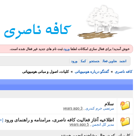
خوش آمدید! برای فعال سازی امکانات لطفا
ورود
.
ثبت نام های جدید غیر فعال شده است.
انجمن
عناوین فعال
جستجو
کمک
ورود
کافه ناصری
»
گفتگو درباره هومیوپاتی
»
کلیات، اصول و مبانی هومیوپاتی
سلام
مرتضی خرم کندری
,
3 years ago
اطلاعیه آغاز فعالیت کافه ناصری، مرامنامه و راهنمای ورود
[+1]
مدیر کل انجمن
,
5 years ago
کاربرانی که در حال مشاهده انجمن هستند