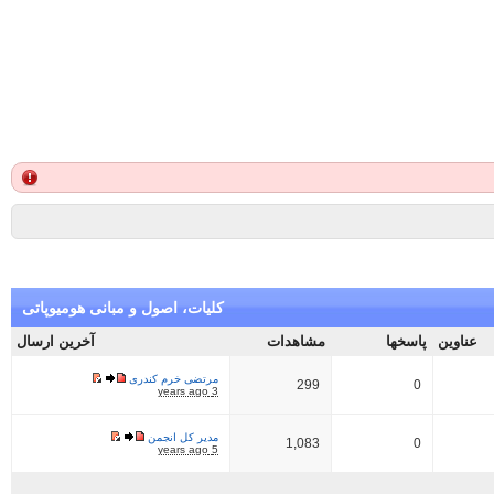
کلیات، اصول و مبانی هومیوپاتی
عناوین
پاسخها
مشاهدات
آخرین ارسال
مرتضی خرم کندری
299
0
3 years ago
مدیر کل انجمن
1,083
0
5 years ago