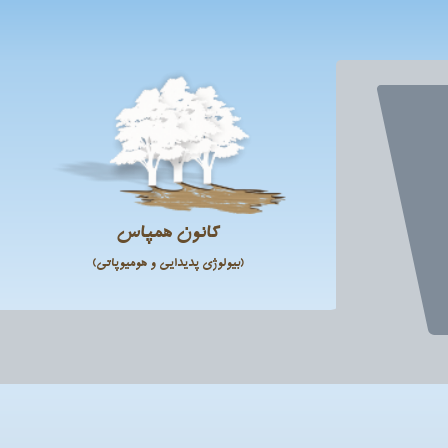
کانون همپاس
(بیولوژی پدیدایی و هومیوپاتی)