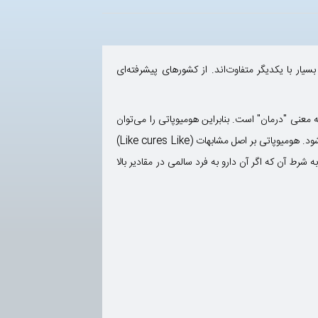
ر با یکدیگر متفاوت‌اند. از کشورهای پیشرفته‌ای
رد" تشکیل شده است که از طرفی به معنی "درمان" است. بنابراین هومیوپاتی را می‌توان
"درد مشابه" و یا "درمان مشابه" معنا کرد. پزشکی که بیماران را به روش هومیوپاتی درمان می‌کند هومیوپات "Homeopath" نامیده می‌شود. هومیوپاتی بر اصل مشابهات (Like cures Like)
 شرط آن که اگر آن دارو به فرد سالمی در مقادیر بالا