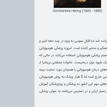
Constantine Hering (1800 –1880)
 به حاشیه رانده شد اما اقبال عمومی به ویژه در چند دهه اخیر و
شمگیر و متحیر کننده است. امروزه پزشکی هومیوپاتی
پزشکان فرانسوی و 20 ٪ پزشکان آلمانی به طور منظم از سیستم پزشکی هومیوپاتی استفاده می‌کنند در حالی که
ی یک شیوه موثر درمانیست. خانواده سلطنتی بریتانیا از
در سال 2017 با استناد به همه پرسی انجام شده هزینه‌های درمان هومیوپاتی را همچنان مورد حمایت بیمه
دولتی قرار داد. در فرانسه با وجود این که سیستم درمان پزشکی رایج صد در صد رایگان است، و درمان هومیوپاتیک از حمایت بیمه دولتی خارج شده اما 5 هزار پزشک به روش هومیوپاتی
ه‌های مهم این کشور به پزشکان و پیراپزشکان آموزش
بسیار ارزان و در دسترس می‌باشد، به عنوان پزشکی