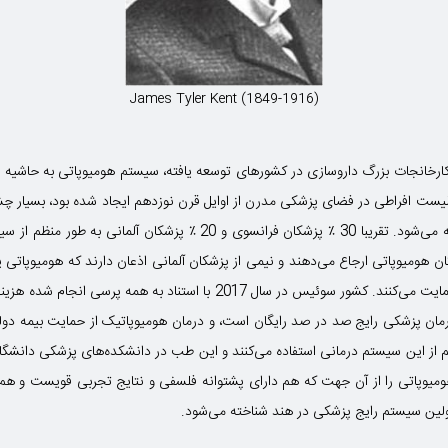
James Tyler Kent (1849-1916)
شکی مدرن در اواخر قرن 19 و توسعه کارخانجات بزرگ داروسازی در کشورهای توسعه یافته، سیستم هومیوپاتی
الیست افراطی در فضای پزشکی مدرن از اوایل قرن نوزدهم ایجاد شده بود، بسیار چ
به طور گسترده‌ای توسط پزشکان در اروپا به کار گرفته می‌شود. تقریبا 30 ٪ 
به پزشکان هومیوپاتی ارجاع می‌دهند و نیمی از پزشکان آلمانی اذعان دارند که هومیوپات
سیستم درمانی هومیوپاتی استفاده و به قوت از آن حمایت می‌کنند. کشور سوئیس 
م از این سیستم درمانی استفاده می‌کنند و این طب در دانشکده‌های پزشکی دانشگا
ومیوپاتی را از آن جهت که هم دارای پشتوانه فلسفی و نتایج تجربی قویست و هم 
اولین سیستم رایج پزشکی در هند شناخته می‌شود.