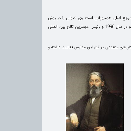
ب مرجع اصلی هومیوپاتی است. وی اصولی را در روش
بکارگیری داروهای هومیوپاتی پیشنهاد کرد که به پیروان این روش Kentien می‌گویند. دکتر جورج ویتولکاس برنده جایزه نوبل آلترناتیو در سال 1996 و رئیس مهمترین کالج بین المللی
ان‌های متعددی در کنار این مدارس فعالیت داشته و