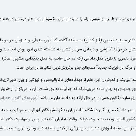
بهرمند، ع طبیبی و موسی ژام را می‌توان از پیشکسوتان این هنر درمانی در هفتاد سا
ه عنوان یک علم در سال 1371 به همت دکتر مسعود ناصری (فیزیکدان) به جامعه آکادمیک ایران معرفی و هم
شان در مراکز آموزشی و درمانی سراسر کشور به شناخته شدن این روش انجامید و ب
سعود ناصری با طرح مدل داناکی (که در حال حاضر به مدل پدیدایی مشهور است) 
 و مرگ در فیزیک جدید" همچنان جزو پرفروش‌ترین کتاب‌ها در ایران است.
م فیزیک و گذرکردن این علم از دیدگاه‌های ماتریالیستی و نیوتنی و بیان سیر تاریخی
ر جدیدی به زبان ساده می‌پردازند که جزئیات به روز شده‌ی آن را می‌توان از طری
طریق سایت کانون همپاس در حال ارائه به علاقمندان می‌باشد.
(دوره‌های کانون همپاس
تی در دانشکده پزشکی دانشگاه آزاد تهران به کوشش
دکتر تهرانی
میسر گردید و به دن
ر آلمان بودند، به دعوت دولت وقت به ایران آمدند و پس از مهاجرت دکتر ناصری
این عرصه آموزش دادند و حق بزرگی بر گردن جامعه هومیوپاتی ایران دارند. ایشان متاسفانه اردی