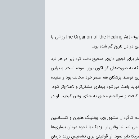
روش درمانی هومیوپاتی توسط دکتر ساموئل هانومن، پزشک آلمانی در سال 1796 برای اولین بار معرفی شد. دکتر هانومن در کتاب معروف The Organon of the Healing Artروشی را
دی در دل تاریخ گم شده بود.
ر برای تجویز داروی صحیح دقت کرد زیرا در هر فرد
ه به صورت‌های گوناگون بروز نموده است. بنابراین
اری توسط پزشکان هم عصر خود مخالف بود و عقیده
تا باعث می‌شود بیماری مشکل‌تر و لاعلاج‌تر شود.
گرفت و سرانجام مجبور به جلای وطن گردید. او در
له شاگردان مشهور وی، بوئنینگ هاوزن و کنستانتین
 آمد اما وقتی از نزدیک با نحوه درمان بیماری‌ها
ریکا دایر نمود. او قوانینی برای تشخیص روند درمان