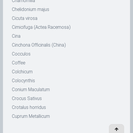
Chamomilla
Chelidonium majus
Cicuta virosa
Cimicifuga (Actea Racemosa)
Cina
Cinchona Officinalis (China)
Cocculos
Coffee
Colchicum
Colocynthis
Conium Maculatum
Crocus Sativus
Crotalus horridus
Cuprum Metallicum