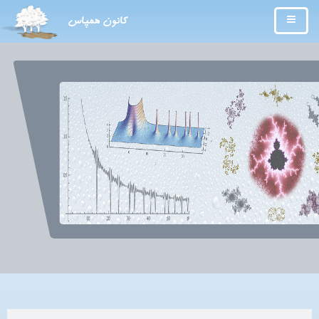
کانون همپاس