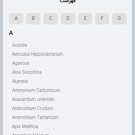
فهرست
A
B
C
D
E
F
G
A
Aconite
Aesculus Hippocastanum
Agaricus
Aloe Socotrina
Alumina
Ammonium Carbonicum
Anacardium orientale
Antimonium Crudum
Antimonium Tartaricum
Apis Mellifica