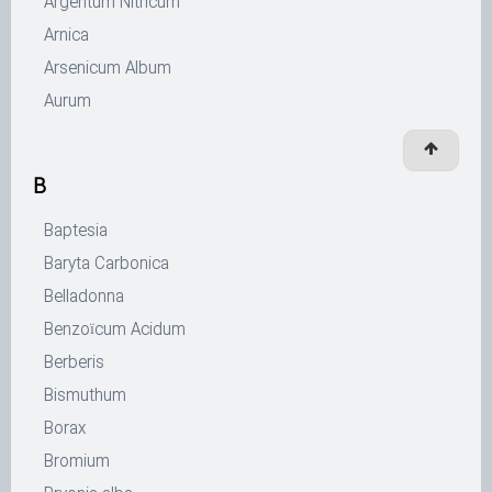
Argentum Nitricum
Arnica
Arsenicum Album
Aurum
B
Baptesia
Baryta Carbonica
Belladonna
Benzoïcum Acidum
Berberis
Bismuthum
Borax
Bromium